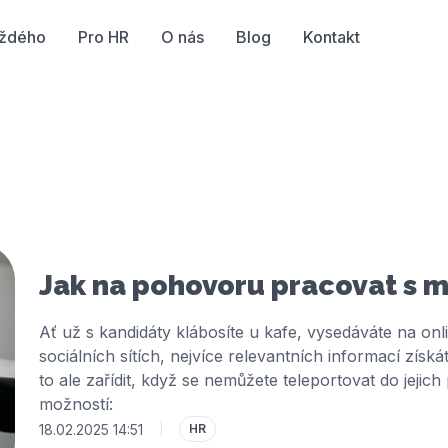
aždého
Pro HR
O nás
Blog
Kontakt
Jak na pohovoru pracovat s 
Ať už s kandidáty klábosíte u kafe, vysedáváte na onlin
sociálních sítích, nejvíce relevantních informací zís
to ale zařídit, když se nemůžete teleportovat do jejich
možností:
18.02.2025 14:51
|
HR