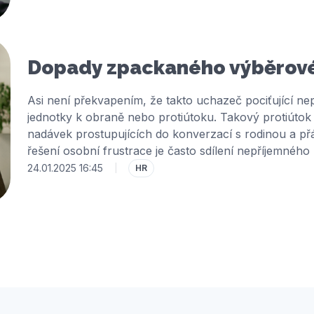
Dopady zpackaného výběrové
Asi není překvapením, že takto uchazeč pociťující ne
jednotky k obraně nebo protiútoku. Takový protiútok 
nadávek prostupujících do konverzací s rodinou a př
řešení osobní frustrace je často sdílení nepříjemnéh
sítích, kde si komentář zhrzeného uchazeče přečte č
24.01.2025 16:45
|
HR
svorně zděšených nad přístupem často konkrétně jme
nepříjemnou zkušenost tlumočí dále a i jejich známí
řeč... V tu chvíli se málokdo pídí po tom, jak to ve sk
společnost na jedné straně vynakládá na budování do
špatného jména. V době, kdy se čím dál více skloňuj
konkurenceschopnosti je nezbytné být v očích veřejnos
nespokojenosti s procesem výběrového řízení zvlášť 
uchazeči, ale také uchazeči si vybírají, kým se nech