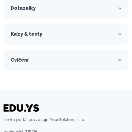
Dotazníky
Kvízy & testy
Cvičení
Tento portál provozuje YourSolution, s.r.o.
Varšavská 715/36